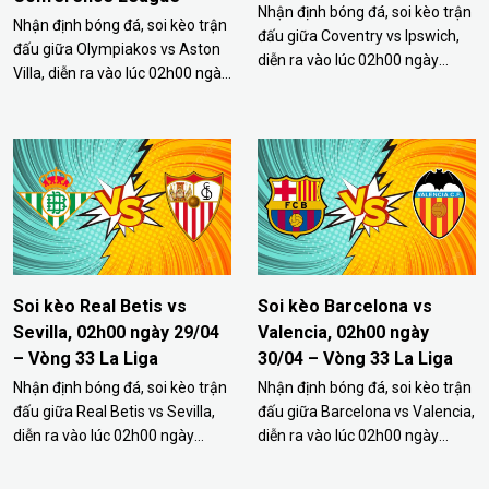
Nhận định bóng đá, soi kèo trận
Nhận định bóng đá, soi kèo trận
đấu giữa Coventry vs Ipswich,
đấu giữa Olympiakos vs Aston
diễn ra vào lúc 02h00 ngày
Villa, diễn ra vào lúc 02h00 ngày
01/05 – Vòng 45
10/05 – Lượt về bán kết Europa
Championship. Dự đoán kết quả
Conference League. Dự đoán
Coventry vs Ipswich chuẩn từ
kết quả Olympiakos vs Aston
chuyên gia Bongdalu. Nhận định
Villa chuẩn từ chuyên gia
trận đấu Coventry vs Ipswich
Bongdalu. Nhận định trận đấu
Thất bại của Leeds ở trận đấu
Olympiakos vs Aston Villa
sớm tại vòng 45 Championship
Olympiakos là đội bóng đến từ…
đã…
Soi kèo Real Betis vs
Soi kèo Barcelona vs
Sevilla, 02h00 ngày 29/04
Valencia, 02h00 ngày
– Vòng 33 La Liga
30/04 – Vòng 33 La Liga
Nhận định bóng đá, soi kèo trận
Nhận định bóng đá, soi kèo trận
đấu giữa Real Betis vs Sevilla,
đấu giữa Barcelona vs Valencia,
diễn ra vào lúc 02h00 ngày
diễn ra vào lúc 02h00 ngày
29/04 – Vòng 33 La Liga. Dự
30/04 – Vòng 33 La Liga. Dự
đoán kết quả Real Betis vs
đoán kết quả Barcelona vs