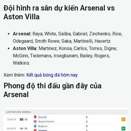
Đội hình ra sân dự kiến Arsenal vs
Aston Villa
Arsenal:
Raya; White, Saliba, Gabriel, Zinchenko; Rice,
Odegaard, Smith Rowe; Saka, Martinelli, Havertz.
Aston Villa:
Martinez; Konsa, Carlos, Torres, Digne;
McGinn, Tielemans, Iroegbunam; Bailey, Rogers,
Watkins.
Xem thêm:
Kết quả bóng đá hôm nay
Phong độ thi đấu gần đây của
Arsenal