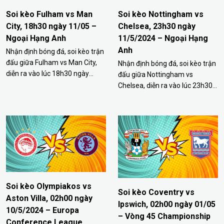
Soi kèo Fulham vs Man
Soi kèo Nottingham vs
City, 18h30 ngày 11/05 –
Chelsea, 23h30 ngày
Ngoại Hạng Anh
11/5/2024 – Ngoại Hạng
Anh
Nhận định bóng đá, soi kèo trận
đấu giữa Fulham vs Man City,
Nhận định bóng đá, soi kèo trận
diễn ra vào lúc 18h30 ngày
đấu giữa Nottingham vs
11/05 – Ngoại Hạng Anh. Dự
Chelsea, diễn ra vào lúc 23h30
đoán kết quả Fulham vs Man
ngày 11/5/2024 – Ngoại Hạng
City chuẩn từ chuyên gia
Anh. Dự đoán kết quả
Bongdalu. Nhận định trận đấu
Nottingham vs Chelsea chuẩn
Fulham vs Man City Fulham đã
từ chuyên gia Bongdalu. Nhận
không còn bất kỳ mục tiêu nào
định trận đấu Nottingham vs
ở…
Chelsea Với việc đánh bại
Sheffield United, Nottingham đã
giành được 3 điểm trọn…
Soi kèo Olympiakos vs
Soi kèo Coventry vs
Aston Villa, 02h00 ngày
Ipswich, 02h00 ngày 01/05
10/5/2024 – Europa
– Vòng 45 Championship
Conference League