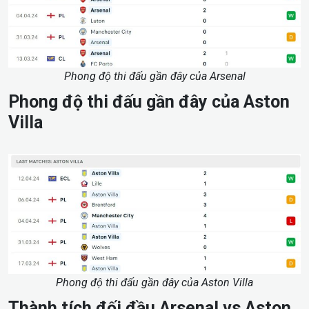
Phong độ thi đấu gần đây của Arsenal
Phong độ thi đấu gần đây của Aston
Villa
Phong độ thi đấu gần đây của Aston Villa
Thành tích đối đầu Arsenal vs Aston