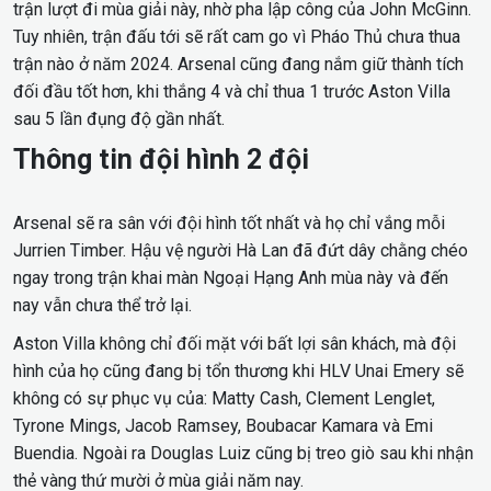
trận lượt đi mùa giải này, nhờ pha lập công của John McGinn.
Tuy nhiên, trận đấu tới sẽ rất cam go vì Pháo Thủ chưa thua
trận nào ở năm 2024. Arsenal cũng đang nắm giữ thành tích
đối đầu tốt hơn, khi thắng 4 và chỉ thua 1 trước Aston Villa
sau 5 lần đụng độ gần nhất.
Thông tin đội hình 2 đội
Arsenal sẽ ra sân với đội hình tốt nhất và họ chỉ vắng mỗi
Jurrien Timber. Hậu vệ người Hà Lan đã đứt dây chằng chéo
ngay trong trận khai màn Ngoại Hạng Anh mùa này và đến
nay vẫn chưa thể trở lại.
Aston Villa không chỉ đối mặt với bất lợi sân khách, mà đội
hình của họ cũng đang bị tổn thương khi HLV Unai Emery sẽ
không có sự phục vụ của: Matty Cash, Clement Lenglet,
Tyrone Mings, Jacob Ramsey, Boubacar Kamara và Emi
Buendia. Ngoài ra Douglas Luiz cũng bị treo giò sau khi nhận
thẻ vàng thứ mười ở mùa giải năm nay.