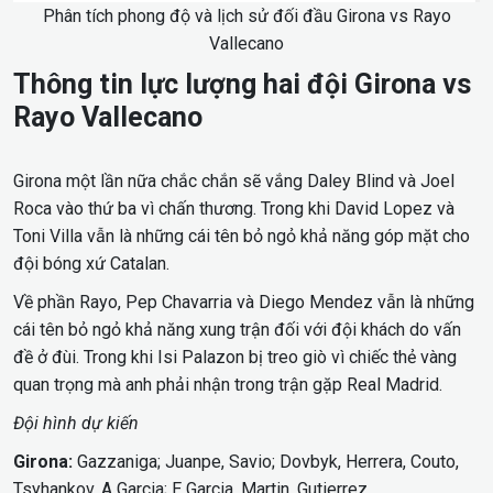
Phân tích phong độ và lịch sử đối đầu Girona vs Rayo
Vallecano
Thông tin lực lượng hai đội Girona vs
Rayo Vallecano
Girona một lần nữa chắc chắn sẽ vắng Daley Blind và Joel
Roca vào thứ ba vì chấn thương. Trong khi David Lopez và
Toni Villa vẫn là những cái tên bỏ ngỏ khả năng góp mặt cho
đội bóng xứ Catalan.
Về phần Rayo, Pep Chavarria và Diego Mendez vẫn là những
cái tên bỏ ngỏ khả năng xung trận đối với đội khách do vấn
đề ở đùi. Trong khi Isi Palazon bị treo giò vì chiếc thẻ vàng
quan trọng mà anh phải nhận trong trận gặp Real Madrid.
Đội hình dự kiến
Girona:
Gazzaniga; Juanpe, Savio; Dovbyk, Herrera, Couto,
Tsyhankov, A Garcia; E Garcia, Martin, Gutierrez.