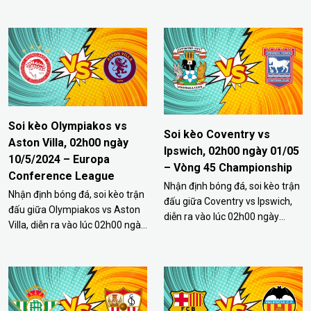
đoán kết quả Fulham vs Man
ngày 11/5/2024 – Ngoại Hạng
City chuẩn từ chuyên gia
Anh. Dự đoán kết quả
Bongdalu. Nhận định trận đấu
Nottingham vs Chelsea chuẩn
Fulham vs Man City Fulham đã
từ chuyên gia Bongdalu. Nhận
không còn bất kỳ mục tiêu nào
định trận đấu Nottingham vs
ở…
Chelsea Với việc đánh bại
Sheffield United, Nottingham đã
giành được 3 điểm trọn…
Soi kèo Olympiakos vs
Soi kèo Coventry vs
Aston Villa, 02h00 ngày
Ipswich, 02h00 ngày 01/05
10/5/2024 – Europa
– Vòng 45 Championship
Conference League
Nhận định bóng đá, soi kèo trận
Nhận định bóng đá, soi kèo trận
đấu giữa Coventry vs Ipswich,
đấu giữa Olympiakos vs Aston
diễn ra vào lúc 02h00 ngày
Villa, diễn ra vào lúc 02h00 ngày
01/05 – Vòng 45
10/05 – Lượt về bán kết Europa
Championship. Dự đoán kết quả
Conference League. Dự đoán
Coventry vs Ipswich chuẩn từ
kết quả Olympiakos vs Aston
chuyên gia Bongdalu. Nhận định
Villa chuẩn từ chuyên gia
trận đấu Coventry vs Ipswich
Bongdalu. Nhận định trận đấu
Thất bại của Leeds ở trận đấu