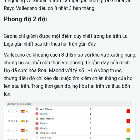
1 nghiêng về Girona. 3 trận La Liga gần nhất giữa Girona và
Rayo Vallecano đều có ít nhất 3 bàn thắng.
Phong độ 2 đội
Girona chỉ giành được một điểm duy nhất trong ba trận La
Liga gần nhất sau khi thua hai trận gần đây.
Vallecano có khoảng cách 8 điểm so với khu vực xuống hạng,
nhưng họ sẽ phải cẩn thận với phong độ gần đây của mình.
Họ đã cầm hòa Real Madrid với tỷ số 1-1 ở vòng trước,
nhưng điều đó chỉ kéo dài cuộc tìm kiếm chiến thắng của họ
lên sáu trận. Trong thời gian đó, họ hòa hai trận và thua bốn
lần.