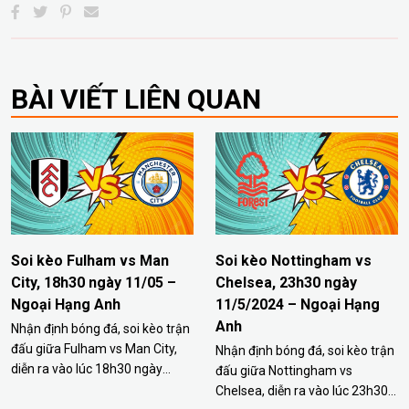
BÀI VIẾT LIÊN QUAN
Soi kèo Fulham vs Man
Soi kèo Nottingham vs
City, 18h30 ngày 11/05 –
Chelsea, 23h30 ngày
Ngoại Hạng Anh
11/5/2024 – Ngoại Hạng
Anh
Nhận định bóng đá, soi kèo trận
đấu giữa Fulham vs Man City,
Nhận định bóng đá, soi kèo trận
diễn ra vào lúc 18h30 ngày
đấu giữa Nottingham vs
11/05 – Ngoại Hạng Anh. Dự
Chelsea, diễn ra vào lúc 23h30