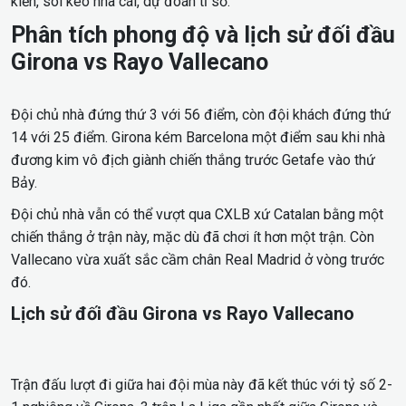
kiến, soi kèo nhà cái, dự đoán tỉ số.
Phân tích phong độ và lịch sử đối đầu
Girona vs Rayo Vallecano
Đội chủ nhà đứng thứ 3 với 56 điểm, còn đội khách đứng thứ
14 với 25 điểm. Girona kém Barcelona một điểm sau khi nhà
đương kim vô địch giành chiến thắng trước Getafe vào thứ
Bảy.
Đội chủ nhà vẫn có thể vượt qua CXLB xứ Catalan bằng một
chiến thắng ở trận này, mặc dù đã chơi ít hơn một trận. Còn
Vallecano vừa xuất sắc cầm chân Real Madrid ở vòng trước
đó.
Lịch sử đối đầu Girona vs Rayo Vallecano
Trận đấu lượt đi giữa hai đội mùa này đã kết thúc với tỷ số 2-