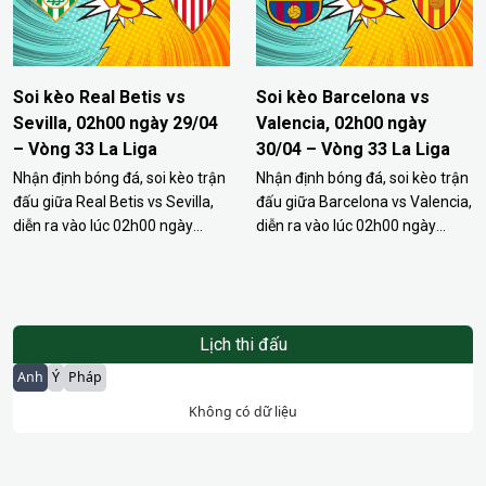
Olympiakos vs Aston Villa
sớm tại vòng 45 Championship
Olympiakos là đội bóng đến từ…
đã…
Soi kèo Real Betis vs
Soi kèo Barcelona vs
Sevilla, 02h00 ngày 29/04
Valencia, 02h00 ngày
– Vòng 33 La Liga
30/04 – Vòng 33 La Liga
Nhận định bóng đá, soi kèo trận
Nhận định bóng đá, soi kèo trận
đấu giữa Real Betis vs Sevilla,
đấu giữa Barcelona vs Valencia,
diễn ra vào lúc 02h00 ngày
diễn ra vào lúc 02h00 ngày
29/04 – Vòng 33 La Liga. Dự
30/04 – Vòng 33 La Liga. Dự
đoán kết quả Real Betis vs
đoán kết quả Barcelona vs
Sevilla chuẩn từ chuyên gia
Valencia chuẩn từ chuyên gia
Bongdalu. Nhận định trận đấu
Bongdalu. Nhận định trận đấu
Lịch thi đấu
Real Betis vs Sevilla Chiến
Barcelona vs Valencia Cơ hội
thắng 2-1 ngay trên sân của
vô địch La Liga mùa này của
Anh
Ý
Pháp
Valencia ở…
Barca đã tan…
Không có dữ liệu