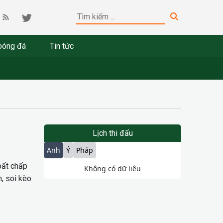
bóng đá
Tin tức
Lịch thi đấu
Anh
Ý
Pháp
bất chấp
Không có dữ liệu
n, soi kèo