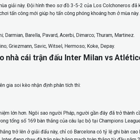
 mùa giải này. Đội hình theo sơ đồ 3-5-2 của Los Colchoneros đã 
 chơi tấn công mới giúp họ tấn công phóng khoáng hơn ở mùa này.
; Darmian, Barella, Pavard, Acerbi, Dimarco; Thuram, Martinez.
 Lino; Griezmann, Savic, Witsel, Hermoso; Koke, Depay.
 nhà cái trận đấu Inter Milan vs Atlétic
ên gia soi kèo nhận định phân tích thì:
iệm lớn hơn. Ngôi sao người Pháp, người gần đây đã trở thành cầ
trong tổng số 169 bàn thắng của câu lạc bộ tại Champions League
ắng trở lên ở giải đấu này, chỉ có Barcelona có tỷ lệ ghi bàn cao
n Inter đang chạy đà trận này bằng mạch toàn thắng từ đầu năm