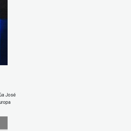
của José
uropa