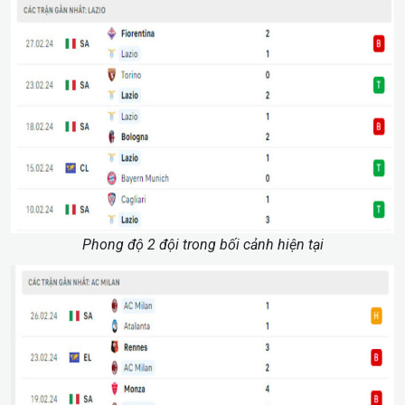
Phong độ 2 đội trong bối cảnh hiện tại