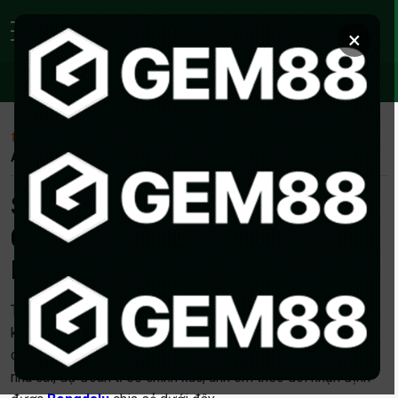
×
Soi kèo chuẩn
Xem bóng đá miễn phí
Trang chủ
|
Nhận định bóng đá
|
Soi kèo Lazio vs Milan, Serie
A, 02h45 ngày 02/03/2024 – Bongdalu
Soi kèo Lazio vs Milan, Serie A,
02h45 ngày 02/03/2024 –
Bongdalu
Trận đấu Lazio vs Milan, 02h45 ngày 02/03/2024 trong
khuôn khổ vòng 21 Serie A trên sân Stadio Olimpico đang là
chủ đề được giới mộ đạo túc cầu quan tâm. Muốn soi kèo
nhà cái, dự đoán tỉ số chính xác, anh em theo dõi nhận định