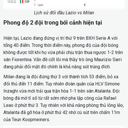
Lịch sử đối đầu Lazio vs Milan
Phong độ 2 đội trong bối cảnh hiện tại
Hiện tại, Lazio đang đứng vị trí thứ 9 trên BXH Serie A với
tổng 40 điểm. Trong thời điểm này, phong độ của đội bóng
không được tốt khi họ vừa phải chịu trận thua ngược 1-2 trên
sân Fiorentina. Vấn đề cốt lõi mà thầy trò ông Maurizio Sarri
đang phải đối mặt đó chính là khả năng sút trúng đích.
Milan đang là đội đứng thứ 3 với thành tích 53 điểm, bỏ xa
đối thủ đến 11 điểm. Tuy nhiên đoàn quân của HLV Simone
Inzaghi vừa mới trải qua trận hòa 1-1 trên sân Atalanta. Đội
bóng đá mở tỉ số từ rất sớm nhờ pha lập công của Rafael
Leao ở phút thứ 3. Tuy nhiên với khả năng phòng thủ lỏng lẻo,
Atalanta đã gỡ hòa ở phút thứ 42 nhờ cú sút trên chấm 11m
của Teun Koopmeiners.