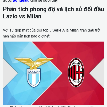
được
Bongdalu
chia sẻ dưới đây.
Phân tích phong độ và lịch sử đối đầu
Lazio vs Milan
Với sự góp mặt của đội top 3 Serie A là Milan, trận đấu trở
nên hấp dẫn hơn bao giờ hết: