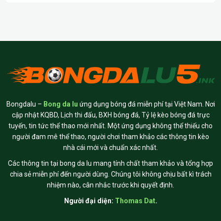
Bongdalu –
Bong da lu
ứng dụng bóng đá miễn phí tại Việt Nam. Nơi
cập nhật KQBD, Lịch thi đấu, BXH bóng đá, Tỷ lệ kèo bóng đá trực
tuyến, tin tức thể thao mới nhất. Một ứng dụng không thể thiếu cho
người đam mê thể thao, người chơi tham khảo các thông tin kèo
nhà cái mới và chuẩn xác nhất.
Các thông tin tại bong da lu mang tính chất tham khảo và tổng hợp
chia sẻ miễn phí đến người dùng. Chúng tôi không chịu bất kì trách
nhiệm nào, cân nhắc trước khi quyết định.
Người đại diện:
Thomas Dat
.