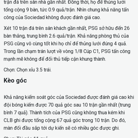
trận đá trên sân nhà gần nhất. Đồng thời, họ để thủng lưới
tổng cộng 9 bàn, tức 0.9 quả/trận. Nhìn chung khả năng tấn
công của Sociedad không được đánh giá cao.
Xét 10 trận đá trên sân khách gần nhất, PSG sở hữu đến 26
bàn thắng, trung bình 2.6 quả/trận. Khả năng phòng thủ của
PSG cũng vô cùng tốt khi họ chỉ để thủng lưới đúng 4 quả.
Trong lần chạm trán lượt về vòng 1/8 Cúp C1, PSG tấn công
mạnh mẽ không để đối thủ tiếp cận khung thành.
Chọn: Chọn xỉu 3.5 trái.
Kèo góc
Khả năng kiểm soát góc của Sociedad được đánh giá cao khi
đội bóng kiếm được 70 quả góc sau 10 trận gần nhất (trung
bình 7 quả). Thành tích của PSG cũng không thua kém khi
CLB ghi được tổng cộng 67 quả góc trong 10 trận. Do đó,
màn đối đầu sắp tới dự kiến sẽ có nhiều góc được ghi.