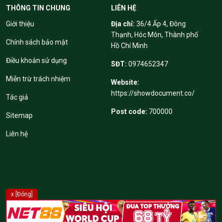
THÔNG TIN CHUNG
LIÊN HỆ
Giới thiệu
Địa chỉ:
36/4 Ấp 4, Đông
Thạnh, Hóc Môn, Thành phố
Chính sách bảo mật
Hồ Chí Minh
Điều khoản sử dụng
SĐT:
0974652347
Miễn trừ trách nhiệm
Website:
https://showdocument.co/
Tác giả
Post code:
700000
Sitemap
Liên hệ
x [Đóng]