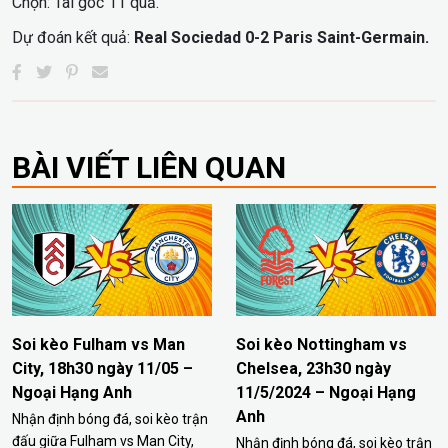
Chọn: Tài góc 11 quả.
Dự đoán kết quả:
Real Sociedad 0-2 Paris Saint-Germain.
BÀI VIẾT LIÊN QUAN
Soi kèo Fulham vs Man
Soi kèo Nottingham vs
City, 18h30 ngày 11/05 –
Chelsea, 23h30 ngày
Ngoại Hạng Anh
11/5/2024 – Ngoại Hạng
Anh
Nhận định bóng đá, soi kèo trận
đấu giữa Fulham vs Man City,
Nhận định bóng đá, soi kèo trận