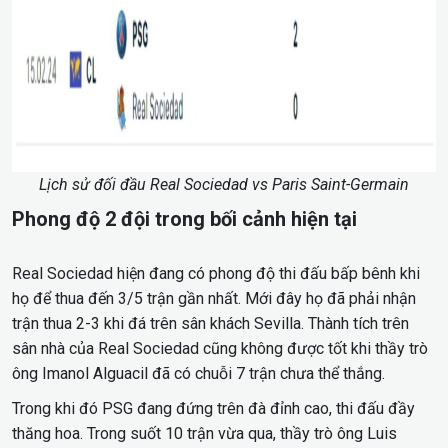
Lịch sử đối đầu Real Sociedad vs Paris Saint-Germain
Phong độ 2 đội trong bối cảnh hiện tại
Real Sociedad hiện đang có phong độ thi đấu bấp bênh khi
họ để thua đến 3/5 trận gần nhất. Mới đây họ đã phải nhận
trận thua 2-3 khi đá trên sân khách Sevilla. Thành tích trên
sân nhà của Real Sociedad cũng không được tốt khi thầy trò
ông Imanol Alguacil đã có chuỗi 7 trận chưa thể thắng.
Trong khi đó PSG đang đứng trên đà đỉnh cao, thi đấu đầy
thăng hoa. Trong suốt 10 trận vừa qua, thầy trò ông Luis