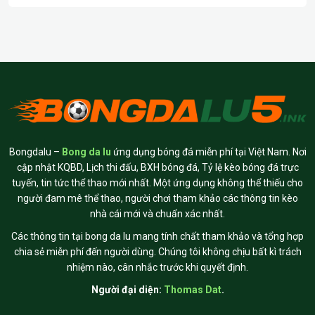
Bongdalu –
Bong da lu
ứng dụng bóng đá miễn phí tại Việt Nam. Nơi
cập nhật KQBD, Lịch thi đấu, BXH bóng đá, Tỷ lệ kèo bóng đá trực
tuyến, tin tức thể thao mới nhất. Một ứng dụng không thể thiếu cho
người đam mê thể thao, người chơi tham khảo các thông tin kèo
nhà cái mới và chuẩn xác nhất.
Các thông tin tại bong da lu mang tính chất tham khảo và tổng hợp
chia sẻ miễn phí đến người dùng. Chúng tôi không chịu bất kì trách
nhiệm nào, cân nhắc trước khi quyết định.
Người đại diện:
Thomas Dat
.