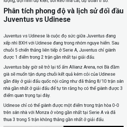
lượng, đội hình dự kiến, soi kèo nhà cái, dự đoán tỉ số.
Phân tích phong độ và lịch sử đối đầu
Juventus vs Udinese
Juventus vs Udinese là cuộc đọ sức giữa Juventus đang
xếp nhì BXH với Udinese đang trong nhóm nguye hiểm. Sau
chuỗi 5 chiến thắng liên tiếp ở Serie A, Juventus chỉ giành
được 1 điểm trong 2 trận gần nhất tại giải đấu.
Juventus bây giờ sẽ trở lại tổ ấm Allianz Arena, nơi Bà đầm
già sẽ muốn tận dụng chuỗi kết quả kém cỏi của Udinese
gần đây ở giải đấu quốc nội cũng như đã thắng 8/10 trận sân
nhà gần nhất ở giải đấu để tự tin rằng họ có thể giành được 3
điểm quan trọng tại đây.
Udinese chỉ có thể giành được một điểm trong trận hòa 0-0
trên sân nhà với Monza ở vòng gần nhất tại Serie A và đã
thua 3 trong 5 trận không thắng gần nhất ở giải đấu.