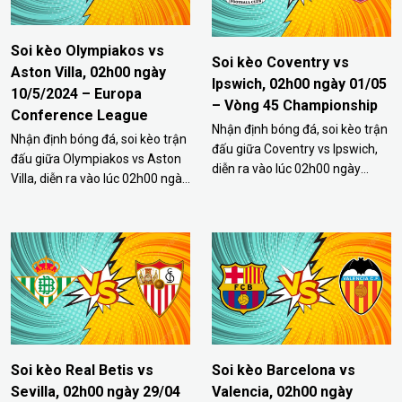
Sheffield United, Nottingham đã
giành được 3 điểm trọn…
Soi kèo Olympiakos vs
Soi kèo Coventry vs
Aston Villa, 02h00 ngày
Ipswich, 02h00 ngày 01/05
10/5/2024 – Europa
– Vòng 45 Championship
Conference League
Nhận định bóng đá, soi kèo trận
Nhận định bóng đá, soi kèo trận
đấu giữa Coventry vs Ipswich,
đấu giữa Olympiakos vs Aston
diễn ra vào lúc 02h00 ngày
Villa, diễn ra vào lúc 02h00 ngày
01/05 – Vòng 45
10/05 – Lượt về bán kết Europa
Championship. Dự đoán kết quả
Conference League. Dự đoán
Coventry vs Ipswich chuẩn từ
kết quả Olympiakos vs Aston
chuyên gia Bongdalu. Nhận định
Villa chuẩn từ chuyên gia
trận đấu Coventry vs Ipswich
Bongdalu. Nhận định trận đấu
Thất bại của Leeds ở trận đấu
Olympiakos vs Aston Villa
sớm tại vòng 45 Championship
Olympiakos là đội bóng đến từ…
đã…
Soi kèo Real Betis vs
Soi kèo Barcelona vs
Sevilla, 02h00 ngày 29/04
Valencia, 02h00 ngày