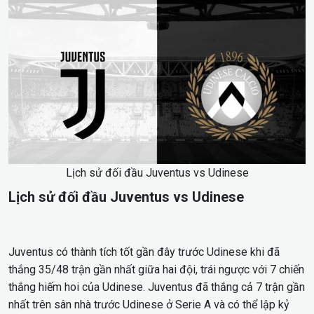
Lịch sử đối đầu Juventus vs Udinese
Lịch sử đối đầu Juventus vs Udinese
Juventus có thành tích tốt gần đây trước Udinese khi đã
thắng 35/48 trận gần nhất giữa hai đội, trái ngược với 7 chiến
thắng hiếm hoi của Udinese.
Juventus đã thắng cả 7 trận gần
nhất trên sân nhà trước Udinese ở Serie A và có thể lập kỷ