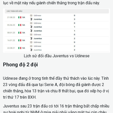
lục về mặt này nếu giành chiến thắng trong trận đấu này.
Lịch sử đối đầu Juventus vs Udinese
Phong độ 2 đội
Udinese đang ở trong tình thế đầy thử thách vào lúc này. Tính
23 vòng đấu đã qua tại Serie A, đội bóng đã giành được 2
chiến thắng, hòa 13 trận và chịu 8 thất bại, qua đó xếp họ ở vị
trí thứ 17 trên BXH.
Juventus sau 23 trận đấu có tới 16 trận thắng bất chấp nhiều
sự hoài nghi từ NHM ở mùa giải phải vắng mặt tại cúp châu