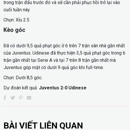
trong trận đấu trước đó và sẽ cần phải phục hồi trở lại vào
cuối tuần này.
Chọn: Xỉu 2.5
Kèo góc
Đã có dưới 9,5 quả phạt góc ở 6 trên 7 trận sân nhà gần nhất
của Juventus. Udinese đã thực hiện 3,5 quả phạt góc trong 6
trận gần nhất tại Serie A và tại 7 trên 8 trận gần nhất mà
Juventus góp mặt có dưới 9 quả góc khi full-time.
Chọn: Dưới 8,5 góc.
Dự đoán kết quả:
Juventus 2-0 Udinese
BÀI VIẾT LIÊN QUAN