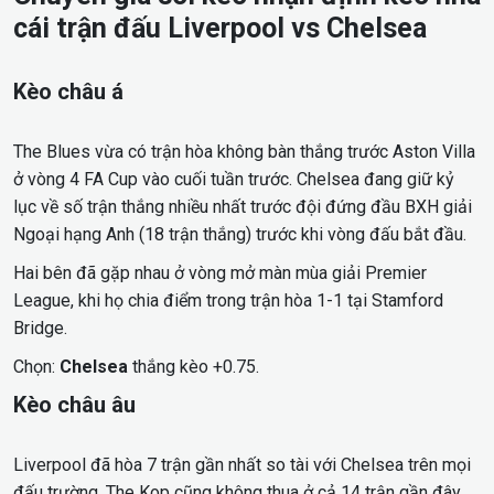
cái trận đấu Liverpool vs Chelsea
Kèo châu á
The Blues vừa có trận hòa không bàn thắng trước Aston Villa
ở vòng 4 FA Cup vào cuối tuần trước. Chelsea đang giữ kỷ
lục về số trận thắng nhiều nhất trước đội đứng đầu BXH giải
Ngoại hạng Anh (18 trận thắng) trước khi vòng đấu bắt đầu.
Hai bên đã gặp nhau ở vòng mở màn mùa giải Premier
League, khi họ chia điểm trong trận hòa 1-1 tại Stamford
Bridge.
Chọn:
Chelsea
thắng kèo +0.75.
Kèo châu âu
Liverpool đã hòa 7 trận gần nhất so tài với Chelsea trên mọi
đấu trường. The Kop cũng không thua ở cả 14 trận gần đây